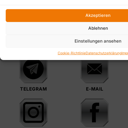
Akzeptieren
Ablehnen
Einstellungen ansehen
TELEFON
WHATSAPP
Cookie-Richtlinie
Datenschutzerklärung
Imp
TELEGRAM
E-MAIL