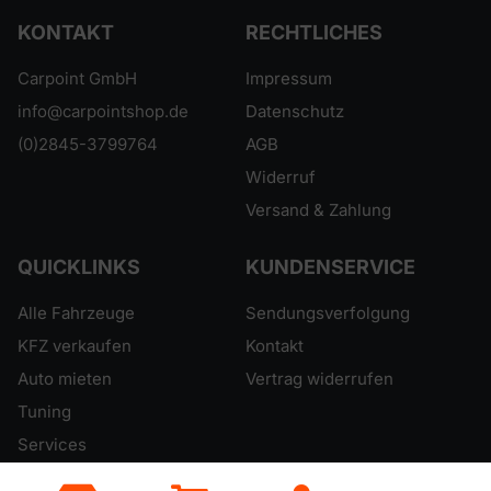
KONTAKT
RECHTLICHES
Carpoint GmbH
Impressum
info@carpointshop.de
Datenschutz
(0)2845-3799764
AGB
Widerruf
Versand & Zahlung
QUICKLINKS
KUNDENSERVICE
Alle Fahrzeuge
Sendungsverfolgung
KFZ verkaufen
Kontakt
Auto mieten
Vertrag widerrufen
Tuning
Services