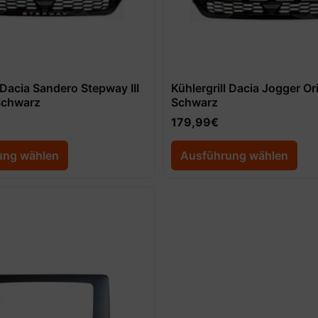
l Dacia Sandero Stepway III
Kühlergrill Dacia Jogger Ori
 Schwarz
Schwarz
179,99
€
ung wählen
Ausführung wählen