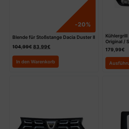
-20%
Kühlergril
Blende für Stoßstange Dacia Duster II
Original /
104,99
€
83,99
€
179,99
€
In den Warenkorb
Ausführ