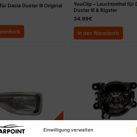
YouClip – Leuchtmittel für 
 für Dacia Duster III Original
Duster III & Bigster
34,99
€
arenkorb
In den Warenkorb
Einwilligung verwalten