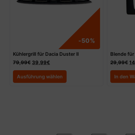
-50%
Kühlergrill für Dacia Duster II
Blende für
79,99
€
39,99
€
29,99
€
14
Ausführung wählen
In den W