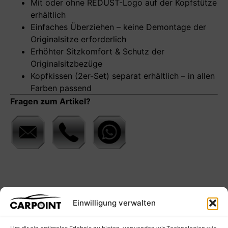
Mit oder ohne REDUST-Logo auf der Kopfstütze
erhältlich
Einfaches Überziehen – keine Demontage der
Originalsitze erforderlich
Erhöhter Sitzkomfort & Schutz der
Originalsitzbezüge
Kopfkissen (2er-Set) separat erhältlich – in allen
Farben passend
Fragen zum Artikel?
Einwilligung verwalten
Empfohlene Produkte