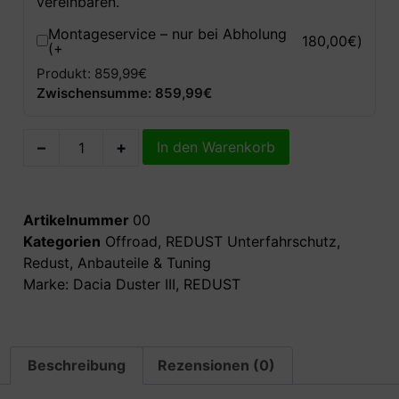
vereinbaren.
Montageservice – nur bei Abholung
180,00
€
)
(+
Produkt: 859,99€
Zwischensumme: 859,99€
–
+
In den Warenkorb
Artikelnummer
00
Kategorien
Offroad
,
REDUST Unterfahrschutz
,
Redust
,
Anbauteile & Tuning
Marke:
Dacia Duster III
,
REDUST
Beschreibung
Rezensionen (0)