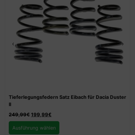
‹
›
Tieferlegungsfedern Satz Eibach für Dacia Duster
II
249,99
€
199,99
€
Ausführung wählen