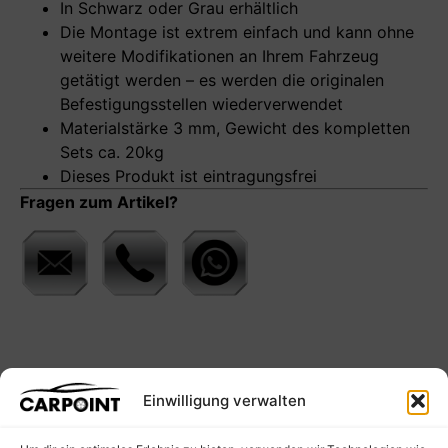
In Schwarz oder Grau erhältlich
Die Montage ist extrem einfach und kann ohne
weitere Modifikationen an Ihrem Fahrzeug
getätigt werden – es werden die originalen
Befestigungsstellen wiederverwendet
Materialstärke 3 mm, Gewicht des kompletten
Sets ca. 20kg
Dieses Produkt ist eintragungsfrei
Fragen zum Artikel?
Einwilligung verwalten
Empfohlene Produkte