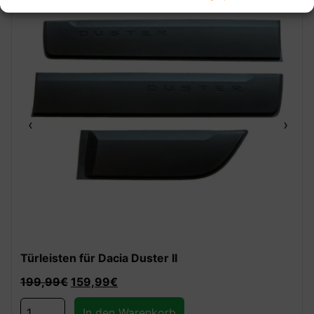
‹
›
Türleisten für Dacia Duster II
199,99
€
159,99
€
In den Warenkorb