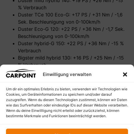
Duster mild hybrid 140: +19 PS / +26 Nm / -15
% Verbrauch
Duster TCe 100 Eco-G: +17 PS / +31 Nm / -1,6
Sek. Beschleunigung von 0-100km/h
Duster Eco-G 120: +22 PS / +36 Nm / -1,7 Sek.
Beschleunigung von 0-100km/h
Duster hybrid-G 150: +22 PS / +36 Nm / -15 %
Verbrauch
Bigster mild hybrid 130: +16 PS / +25 Nm / -15
% Verbrauch
Bigster mild hybrid 140: +19 PS / +26 Nm / -15
Einwilligung verwalten
% Verbrauch
Bigster hybrid-G 150: +22 PS / +36 Nm / -15 %
Um dir ein optimales Erlebnis zu bieten, verwenden wir Technologien wie
Verbrauch
Cookies, um Geräteinformationen zu speichern und/oder darauf
zuzugreifen. Wenn du diesen Technologien zustimmst, können wir Daten
Fragen zum Artikel?
wie das Surfverhalten oder eindeutige IDs auf dieser Website verarbeiten.
Wenn du deine Einwillligung nicht erteilst oder zurückziehst, können
bestimmte Merkmale und Funktionen beeinträchtigt werden.