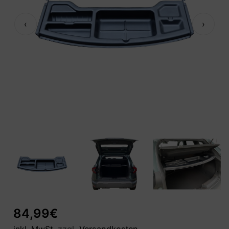
‹
›
84,99
€
inkl. MwSt.
zzgl.
Versandkosten