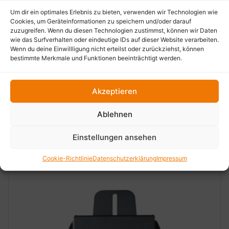
Um dir ein optimales Erlebnis zu bieten, verwenden wir Technologien wie
Cookies, um Geräteinformationen zu speichern und/oder darauf
zuzugreifen. Wenn du diesen Technologien zustimmst, können wir Daten
Einstiegsleisten mit Beleuchtung für Dacia Duster
wie das Surfverhalten oder eindeutige IDs auf dieser Website verarbeiten.
Wenn du deine Einwillligung nicht erteilst oder zurückziehst, können
III
bestimmte Merkmale und Funktionen beeinträchtigt werden.
149,99
€
Akzeptieren
In den Warenkorb
Ablehnen
Einstellungen ansehen
Ähnliche Produkte
Cookie-Richtlinie
Datenschutzerklärung
Impressum