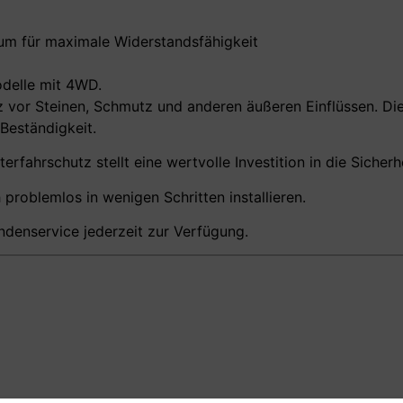
m für maximale Widerstandsfähigkeit
delle mit 4WD.
z vor Steinen, Schmutz und anderen äußeren Einflüssen. Die
Beständigkeit.
rfahrschutz stellt eine wertvolle Investition in die Sicherh
 problemlos in wenigen Schritten installieren.
undenservice jederzeit zur Verfügung.