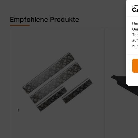
Empfohlene Produkte
Um 
Ger
Tec
auf
zur
‹