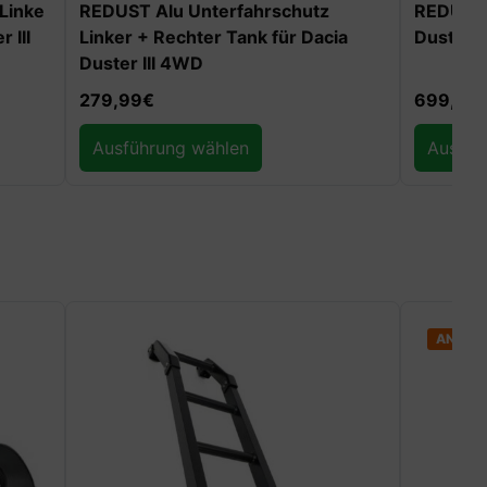
Linke
REDUST Alu Unterfahrschutz
REDUST 
 III
Linker + Rechter Tank für Dacia
Duster II
Duster III 4WD
279,99
€
699,99
Ausführung wählen
Ausfüh
ANGEB