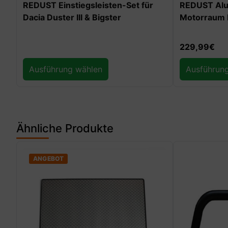
er
REDUST Einstiegsleisten-Set für
REDUST Alu 
Dacia Duster III & Bigster
Motorraum D
229,99
€
Ausführung wählen
Ausführun
Ähnliche Produkte
ANGEBOT