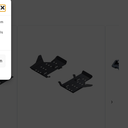
um
Ds
en
›