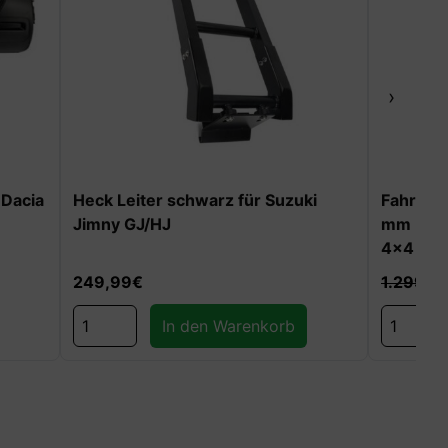
›
 Dacia
Heck Leiter schwarz für Suzuki
Fahrwer
Jimny GJ/HJ
mm Höher
4×4
249,99
€
1.299,9
In den Warenkorb