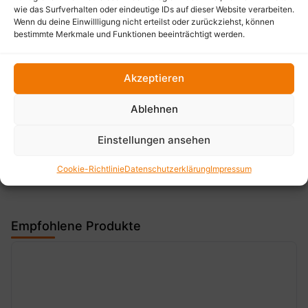
wie das Surfverhalten oder eindeutige IDs auf dieser Website verarbeiten.
Einsatz. Erleben Sie die perfekte Kombination aus
Wenn du deine Einwillligung nicht erteilst oder zurückziehst, können
Funktionalität und Stil mit den OSRAM LEDriving
bestimmte Merkmale und Funktionen beeinträchtigt werden.
CUBE MX85-SP.
Akzeptieren
Fragen zum Artikel?
Ablehnen
Einstellungen ansehen
Cookie-Richtlinie
Datenschutzerklärung
Impressum
Empfohlene Produkte