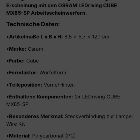
Erscheinung mit den OSRAM LEDriving CUBE
MX85-SP Arbeitsscheinwerfern.
Technische Daten:
•
Artikelmaße L x B x H:
8,5 x 5,7 x 12,1 cm
•
Marke:
Osram
•
Farbe:
Cube
•
Formfaktor:
Würfelform
•
Teileposition:
Vorne/Hinten
•
Enthaltene Komponenten:
2x LEDriving CUBE
MX85-SP
•
Besonderes Merkmal:
Steckverbindung zur Lampe:
Wire Kit
•
Material:
Polycarbonat (PC)