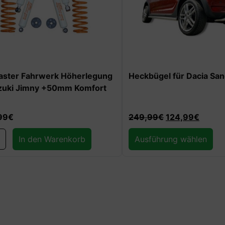
 Fahrwerk Höherlegung
Heckbügel für Dacia Sandero I
 Jimny +50mm Komfort
249,99
€
124,99
€
In den Warenkorb
Ausführung wählen