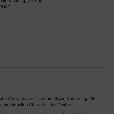
eile & Tuning
,
Offroad
DUST
iche Alternative zur serienmäßigen Dachreling. Mit
 individuellen Charakter des Dusters.