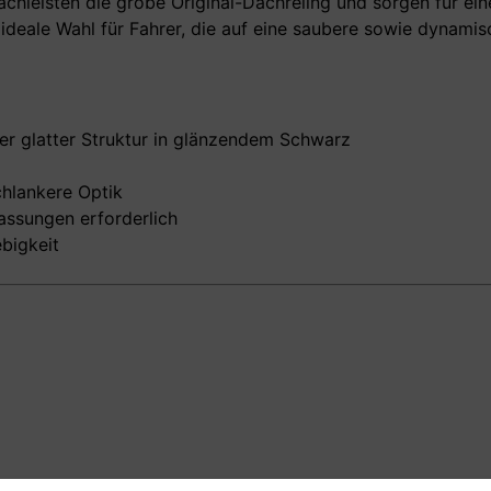
hleisten die grobe Original-Dachreling und sorgen für ein
e ideale Wahl für Fahrer, die auf eine saubere sowie dynami
der glatter Struktur in glänzendem Schwarz
chlankere Optik
passungen erforderlich
bigkeit