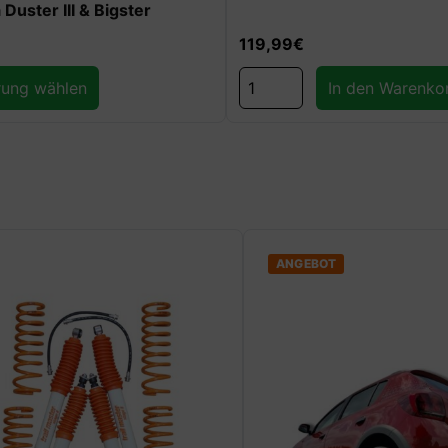
ster III & Bigster
119,99
€
g wählen
In den Warenkorb
ANGEBOT