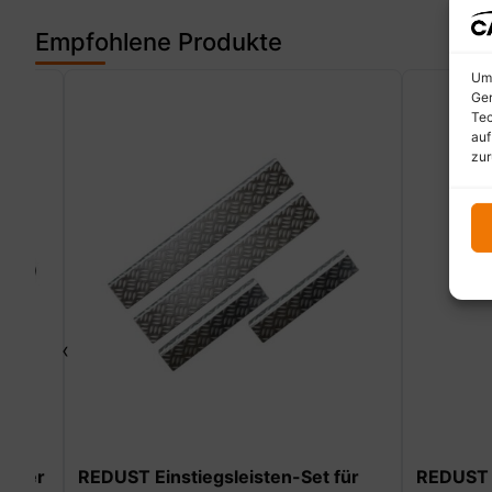
Empfohlene Produkte
Um 
Ger
Tec
auf
zur
‹
er
REDUST Einstiegsleisten-Set für
REDUST Fu