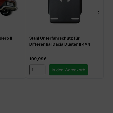
›
I
Stahl Unterfahrschutz für
Stahl Un
Differential Dacia Duster II 4×4
Treibsto
109,99
€
139,99
In den Warenkorb