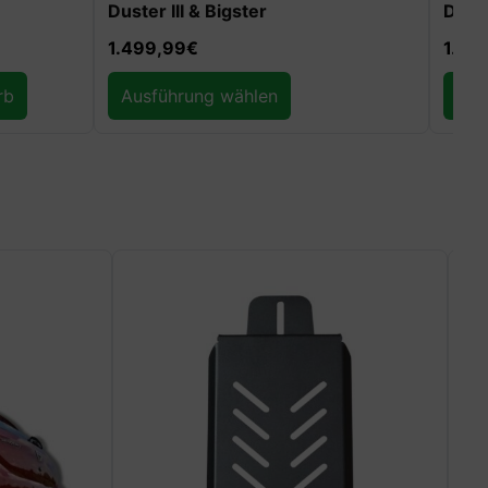
Duster III & Bigster
Dacia Dus
1.499,99
€
1.299,9
Ausführung wählen
Ausfüh