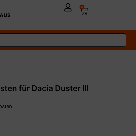
0
AUS
en für Dacia Duster III
osten