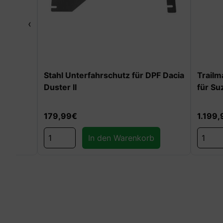
‹
Stahl Unterfahrschutz für DPF Dacia
Trailmaster
Duster II
für Suzuki
179,99
€
1.199,99
€
In den Warenkorb