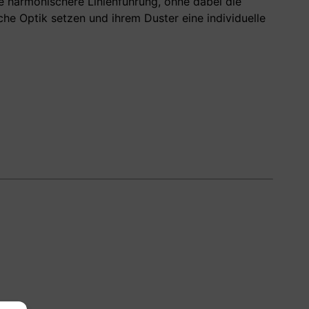
e harmonischere Linienführung, ohne dabei die
sche Optik setzen und ihrem Duster eine individuelle