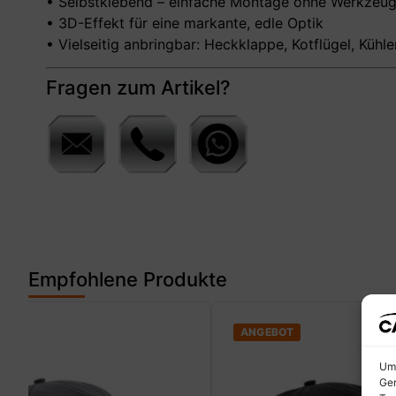
• Selbstklebend – einfache Montage ohne Werkzeu
• 3D-Effekt für eine markante, edle Optik
• Vielseitig anbringbar: Heckklappe, Kotflügel, Kühle
Fragen zum Artikel?
Empfohlene Produkte
ANGEBOT
Um 
Ger