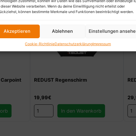
hnologien zustimmst, können wir Daten wie das Surfverhalten oder eindeutige I
 dieser Website verarbeiten. Wenn du deine Einwillligung nicht erteilst oder
ückziehst, können bestimmte Merkmale und Funktionen beeinträchtigt werden.
Akzeptieren
Ablehnen
Einstellungen anseh
Cookie-Richtlinie
Datenschutzerklärung
Impressum
genschirm
REDUST Thermoflasche
29,99
€
In den Warenkorb
In den Warenkorb