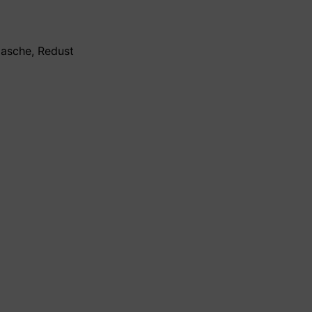
lasche
,
Redust