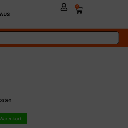
0
AUS
osten
 Warenkorb