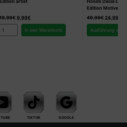
Hoods Dacia Duster Carpoint
Original
Edition Motive scary
49,99
€
24,99
€
279,99
Ausführung wählen
UTUBE
TIKTOK
GOOGLE