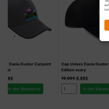
Tec
auf
zur
‹
t
Cap Unisex Dacia Duster Carpoint
REDUST Re
Edition scary
19,99
€
9,99
€
19,99
€
In den Warenkorb