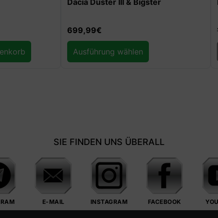
 III & Bigster
Edition artist
19,99
€
9,99
€
g wählen
In den Warenkorb
SIE FINDEN UNS ÜBERALL
GRAM
E-MAIL
INSTAGRAM
FACEBOOK
YO