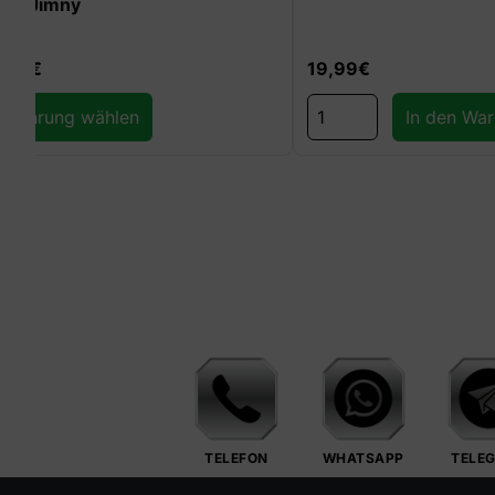
Dacia Duster
19,99
€
699,99
€
In den Warenkorb
Ausführun
TELEFON
WHATSAPP
TELE