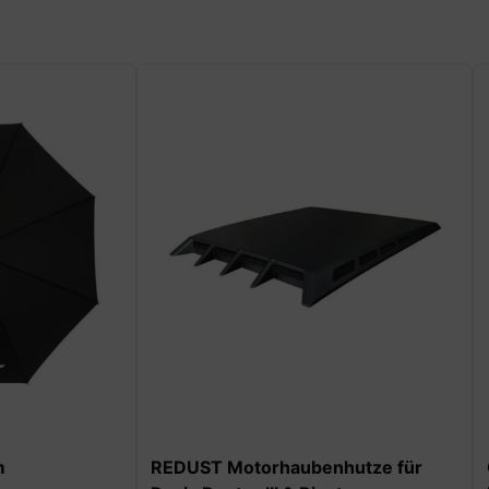
ANGEBOT
orhaubenhutze für
Cap Unisex Dacia Duster Carp