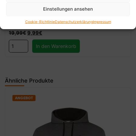
Einstellungen ansehen
Cap Unisex Dacia Duster Carpoint Edition scary
Cookie-Richtlinie
Datenschutzerklärung
Impressum
19,99
€
9,99
€
In den Warenkorb
Ähnliche Produkte
ANGEBOT