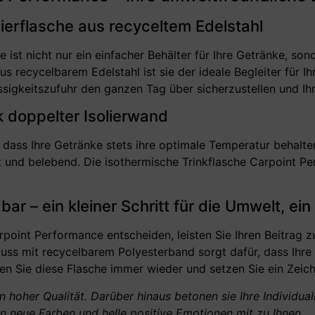
solierflasche aus recyceltem Edelstahl
 ist nicht nur ein einfacher Behälter für Ihre Getränke, so
 recycelbarem Edelstahl ist sie der ideale Begleiter für 
üssigkeitszufuhr den ganzen Tag über sicherzustellen und Ih
 doppelter Isolierwand
, dass Ihre Getränke stets ihre optimale Temperatur behalt
und belebend. Die isothermische Trinkflasche Carpoint Perf
– ein kleiner Schritt für die Umwelt, ein g
arpoint Performance entscheiden, leisten Sie Ihren Beitrag
ss mit recycelbarem Polyesterband sorgt dafür, dass Ihre 
n Sie diese Flasche immer wieder und setzen Sie ein Zeic
 hoher Qualität. Darüber hinaus betonen sie Ihre Individual
 neue Farben und helle positive Emotionen mit zu Ihnen.