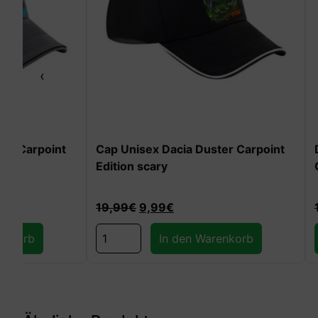
‹
t
Cap Unisex Dacia Duster Carpoint
Damen T-Shi
Edition scary
Carpoint Edi
19,99
€
9,99
€
19,99
€
9,9
In den Warenkorb
Ausführun