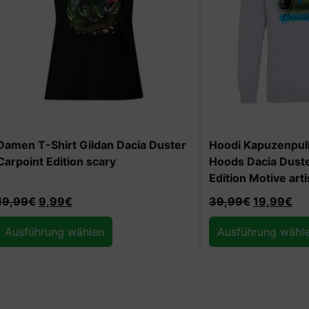
rt Gildan Dacia Duster
Hoodi Kapuzenpullover Unise
tion scary
Hoods Dacia Duster Carpoint
Edition Motive artist
9
€
39,99
€
19,99
€
g wählen
Ausführung wählen