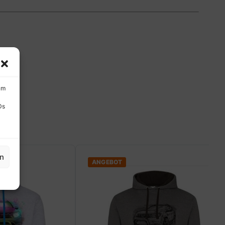
um
Ds
en
ANGEBOT
ANGEB