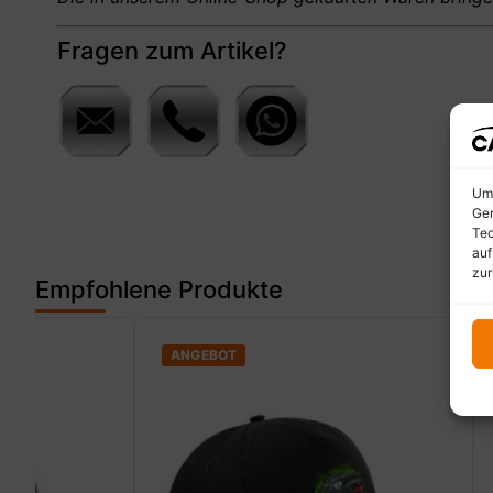
Fragen zum Artikel?
Um 
Ger
Tec
auf
zur
Empfohlene Produkte
ANGEBOT
ANGEBOT