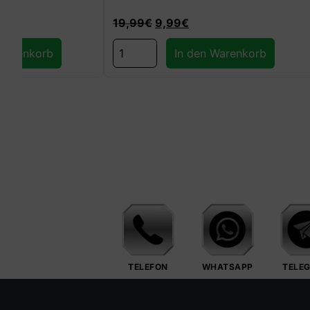
19,99
€
9,99
€
19,99
€
9,9
In den Warenkorb
Ausführun
TELEFON
WHATSAPP
TELE