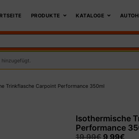
RTSEITE
PRODUKTE
KATALOGE
AUTOH
hinzugefügt.
he Trinkflasche Carpoint Performance 350ml
Isothermische T
Performance 3
19,99
€
9,99
€