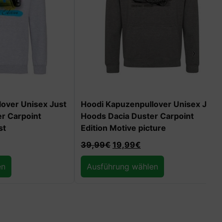
›
x Just
Hoodi Kapuzenpullover Unisex Just
Hoodi K
Hoods Dacia Duster Carpoint
Hoods D
Edition Motive picture
Edition 
39,99
€
19,99
€
49,99
€
Ausführung wählen
Ausfüh