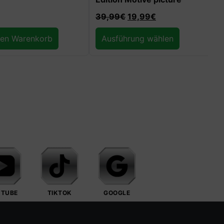
39,99
€
19,99
€
19,99
€
Ausführung wählen
Ausfüh
UTUBE
TIKTOK
GOOGLE