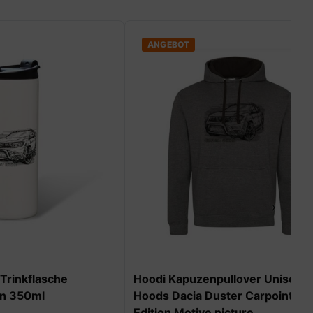
ANGEBOT
ANGEB
›
Hoodi Kapuzenpullover Unisex Just
Herren T
Hoods Dacia Duster Carpoint
Carpoint
Edition Motive picture