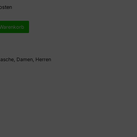
osten
 Warenkorb
lasche
,
Damen
,
Herren