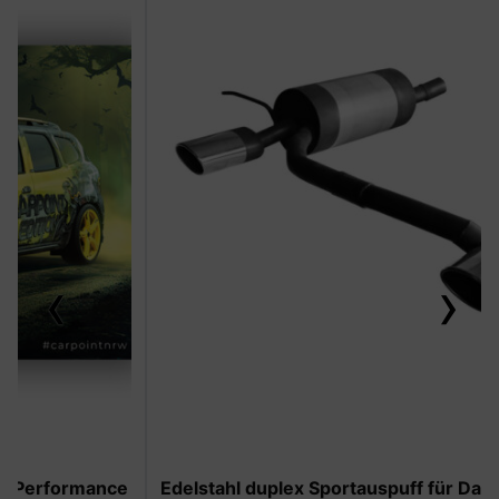
‹
›
-50%
Edelstahl duplex Sportauspuff für Dacia Duster II