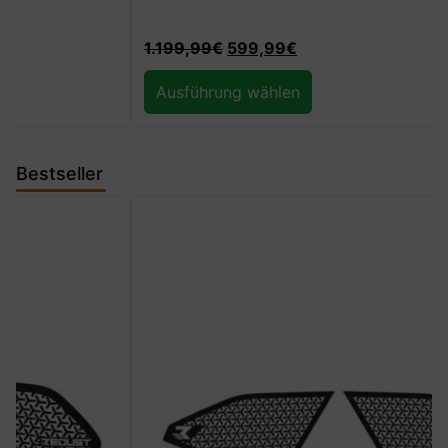
1.199,99
€
599,99
€
Ausführung wählen
Bestseller