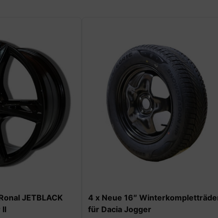
ANGEBOT
″ Winterkompletträder
1x Alufelge 16″ für Dacia Lod
ogger