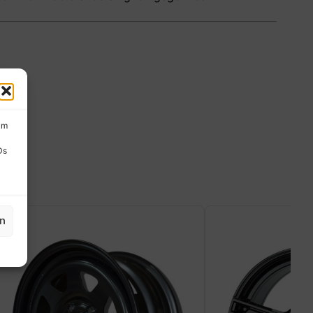
um
Ds
en