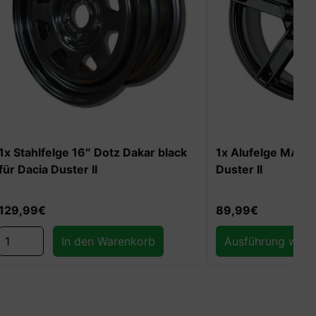
›
black
1x Alufelge MAM W4 für Dacia
1x Alufe
Duster II
Dacia M
89,99
€
179,99
€
Ausführung wählen