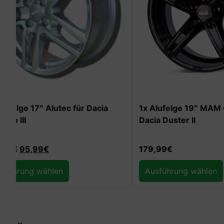
‹
1x Alufelge 19″ MAM OX-18 für
1x Alufelge 
Dacia Duster II
179,99
€
159,99
€
12
Ausführung wählen