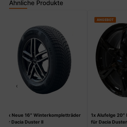
Ähnliche Produkte
ANGEBOT
‹
er
1x Alufelge 20″ Ronal JETBLACK
4 x Neue 16
für Dacia Duster II
für Dacia J