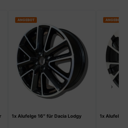
ANGEBOT
›
gy
1x Alufelge 17″ für Dacia Duster II
1x Alufe
Duster II