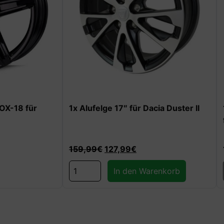
17″ für Dacia Duster II
1x Stahlfelge 16″ Dotz Dakar 
für Dacia Duster II
7,99
€
129,99
€
In den Warenkorb
In den Warenkorb