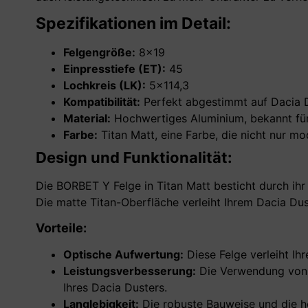
Spezifikationen im Detail:
Felgengröße:
8×19
Einpresstiefe (ET):
45
Lochkreis (LK):
5×114,3
Kompatibilität:
Perfekt abgestimmt auf Dacia Du
Material:
Hochwertiges Aluminium, bekannt für 
Farbe:
Titan Matt, eine Farbe, die nicht nur m
Design und Funktionalität:
Die BORBET Y Felge in Titan Matt besticht durch ih
Die matte Titan-Oberfläche verleiht Ihrem Dacia Du
Vorteile:
Optische Aufwertung:
Diese Felge verleiht Ih
Leistungsverbesserung:
Die Verwendung von 
Ihres Dacia Dusters.
Langlebigkeit:
Die robuste Bauweise und die h