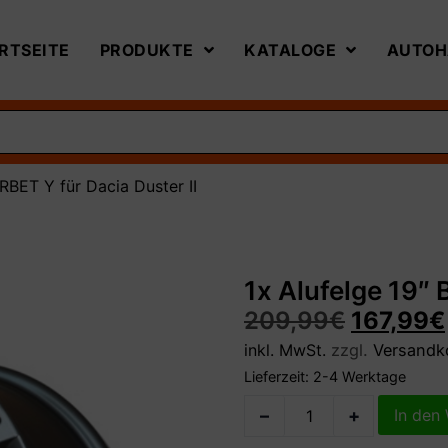
RTSEITE
PRODUKTE
KATALOGE
AUTOH
RBET Y für Dacia Duster II
1x Alufelge 19″ 
209,99
€
167,99
€
inkl. MwSt.
zzgl.
Versandk
Lieferzeit:
2-4 Werktage
–
+
In den