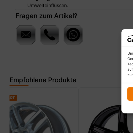
Umwelteinflüssen.
Fragen zum Artikel?
Um 
Ger
Tec
auf
zur
Empfohlene Produkte
ANGEBOT