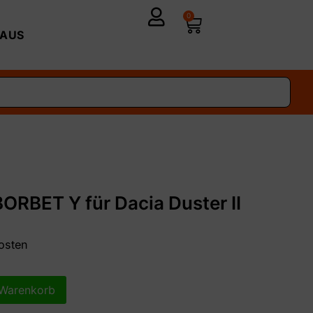
0
AUS
BORBET Y für Dacia Duster II
osten
 Warenkorb