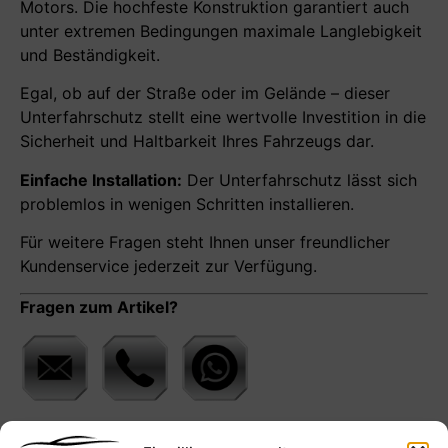
Motors. Die hochfeste Konstruktion garantiert auch
unter extremen Bedingungen maximale Langlebigkeit
und Beständigkeit.
Egal, ob auf der Straße oder im Gelände – dieser
Unterfahrschutz stellt eine wertvolle Investition in die
Sicherheit und Haltbarkeit Ihres Fahrzeugs dar.
Einfache Installation:
Der Unterfahrschutz lässt sich
problemlos in wenigen Schritten installieren.
Für weitere Fragen steht Ihnen unser freundlicher
Kundenservice jederzeit zur Verfügung.
Fragen zum Artikel?