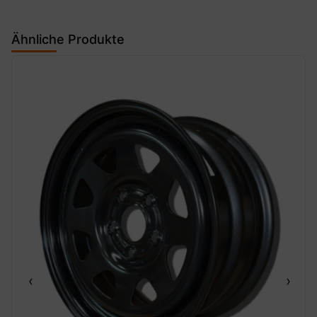
Ähnliche Produkte
‹
›