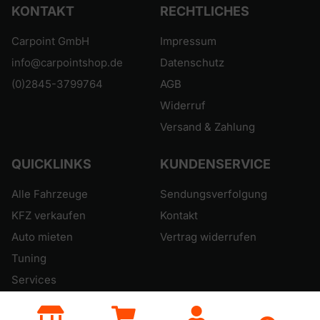
KONTAKT
RECHTLICHES
Carpoint GmbH
Impressum
info@carpointshop.de
Datenschutz
(0)2845-3799764
AGB
Widerruf
Versand & Zahlung
QUICKLINKS
KUNDENSERVICE
Alle Fahrzeuge
Sendungsverfolgung
KFZ verkaufen
Kontakt
Auto mieten
Vertrag widerrufen
Tuning
Services