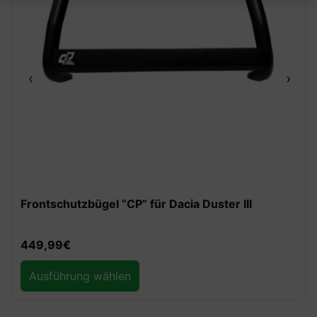
‹
›
Frontschutzbügel “CP” für Dacia Duster III
449,99
€
Ausführung wählen