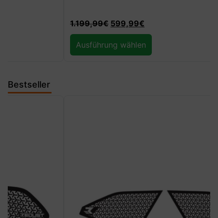
1.199,99
€
599,99
€
Ausführung wählen
Bestseller