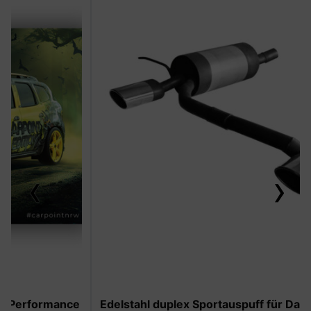
‹
›
-50%
Edelstahl duplex Sportauspuff für Dacia Duster II