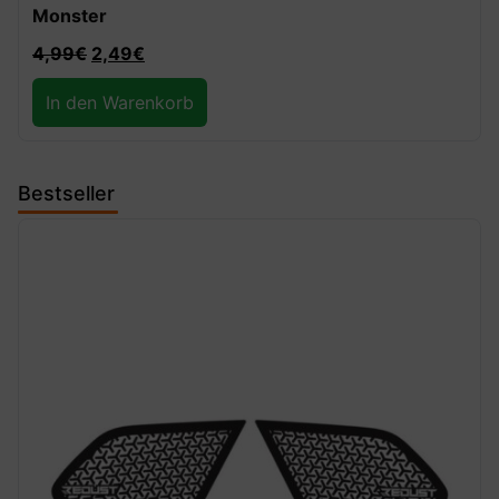
1.199,99
€
599,99
€
Ausführung wählen
Bestseller