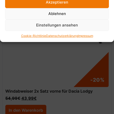
Akzeptieren
Ablehnen
Einstellungen ansehen
Cookie-Richtlinie
Datenschutzerklärung
Impressum
-20%
Windabweiser 2x Satz vorne für Dacia Lodgy
54,99
€
43,99
€
In den Warenkorb