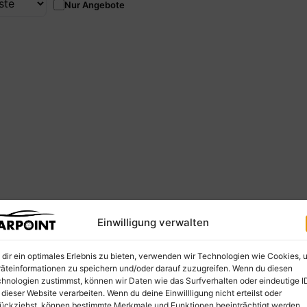
Nur Angebote
Einwilligung verwalten
dir ein optimales Erlebnis zu bieten, verwenden wir Technologien wie Cookies, 
äteinformationen zu speichern und/oder darauf zuzugreifen. Wenn du diesen
hnologien zustimmst, können wir Daten wie das Surfverhalten oder eindeutige I
 dieser Website verarbeiten. Wenn du deine Einwillligung nicht erteilst oder
ückziehst, können bestimmte Merkmale und Funktionen beeinträchtigt werden.