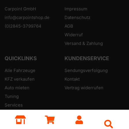
Carpoint GmbH
Impressum
info@carpointshop.de
Datenschutz
(0)2845-3799764
AGB
Widerruf
Versand & Zahlung
QUICKLINKS
KUNDENSERVICE
Alle Fahrzeuge
Sendungsverfolgung
KFZ verkaufen
Kontakt
Auto mieten
Vertrag widerrufen
Tuning
Services
© 2012-2025 Carpoint NRW. Alle Rechte vorbehalten.