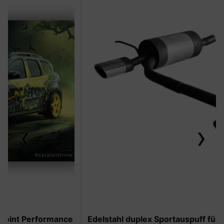
‹
›
-50%
Edelstahl duplex Sportauspuff für Dacia Duster II