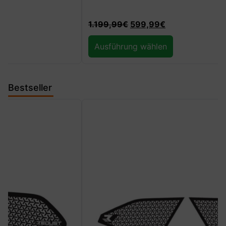
1.199,99
€
599,99
€
Ausführung wählen
Bestseller