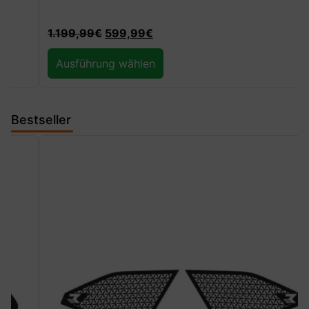
1.199,99
€
599,99
€
Ausführung wählen
Bestseller