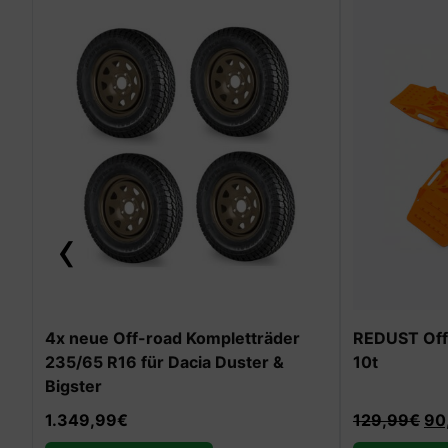
‹
-30%
REDUST Off-Road Auffahrrampen
REDUST Pre
10t
Suzuki Jimn
129,99
€
90,99
€
149,99
€