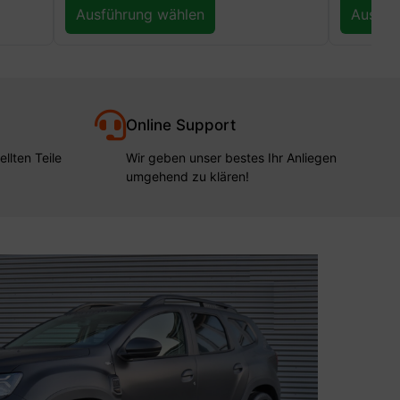
Ausführung wählen
Ausfüh
Online Support
llten Teile
Wir geben unser bestes Ihr Anliegen
umgehend zu klären!