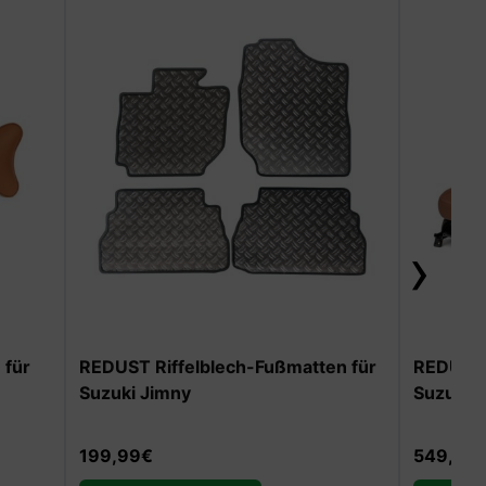
›
n für
REDUST Premium-Sitzbezüge für
REDUST 
Suzuki Jimny
Suzuki 
549,99
€
549,99