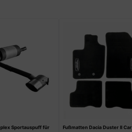
-50%
-
acia Duster II Carpoint
Isothermische Trinkflasche