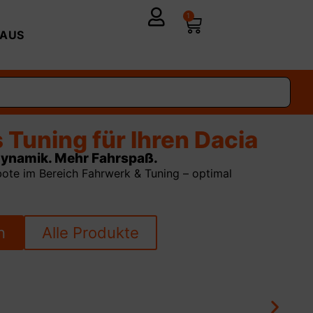
1
AUS
en für jede Strecke
ker Grip. Längere Lebensdauer.
l an Bereifung – passgenau für Ihren Dacia, mit
er Strecke.
cken
Alle Produkte