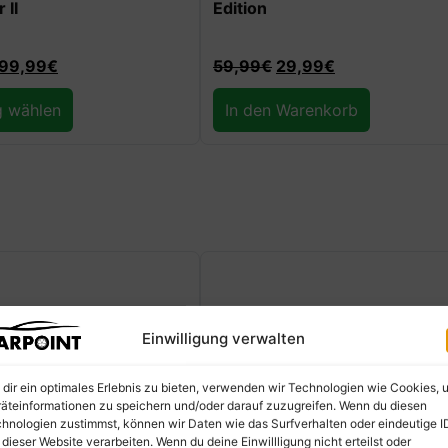
Carpoint Performance 350ml
99
€
19,99
€
9,99
€
renkorb
In den Warenkorb
Einwilligung verwalten
dir ein optimales Erlebnis zu bieten, verwenden wir Technologien wie Cookies, 
äteinformationen zu speichern und/oder darauf zuzugreifen. Wenn du diesen
hnologien zustimmst, können wir Daten wie das Surfverhalten oder eindeutige I
 dieser Website verarbeiten. Wenn du deine Einwillligung nicht erteilst oder