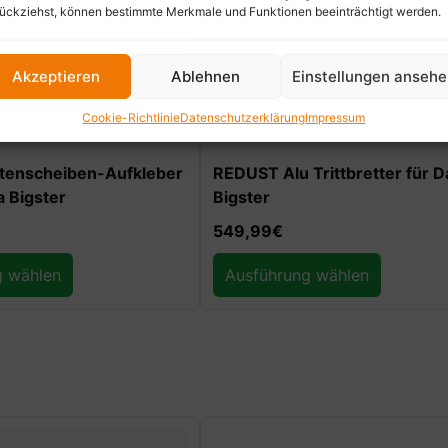
ückziehst, können bestimmte Merkmale und Funktionen beeinträchtigt werden.
Akzeptieren
Ablehnen
Einstellungen anseh
Cookie-Richtlinie
Datenschutzerklärung
Impressum
Trittbretter für Dacia
REDUST Einstiegsleisten-Set 
Dacia Duster III & Bigster
g wählen
Ausführung wählen