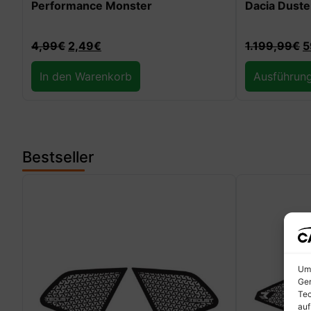
Dacia Duster II
Edition
1.199,99
€
599,99
€
59,99
€
29,
Ausführung wählen
In den Wa
Bestseller
Um 
Ger
Tec
auf