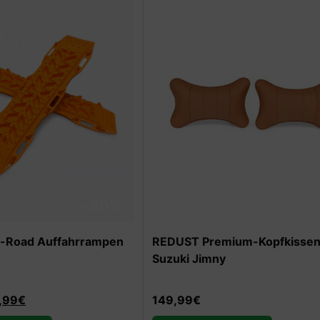
mium-Kopfkissen für
REDUST Riffelblech-Fußmatte
y
Suzuki Jimny
199,99
€