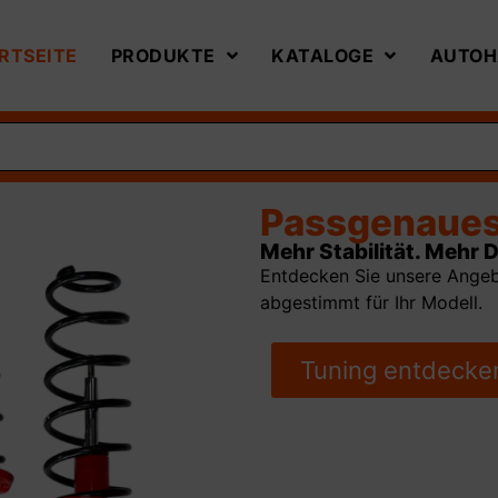
RTSEITE
PRODUKTE
KATALOGE
AUTOH
Reifen & Felg
Sicher unterwegs. Star
Entdecken Sie unsere Auswah
starker Performance auf jed
Bereifung entde