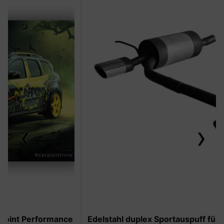
‹
›
-50%
Edelstahl duplex Sportauspuff für Dacia Duster II