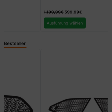
1.199,99
€
599,99
€
Ausführung wählen
Bestseller